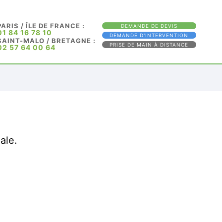
PARIS / ÎLE DE FRANCE :
DEMANDE DE DEVIS
01 84 16 78 10
DEMANDE D'INTERVENTION
SAINT-MALO / BRETAGNE :
PRISE DE MAIN À DISTANCE
02 57 64 00 64
ale.