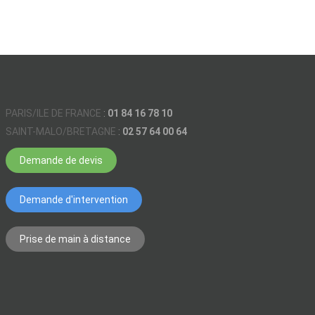
PARIS/ILE DE FRANCE
:
01 84 16 78 10
SAINT-MALO/BRETAGNE
:
02 57 64 00 64
Demande de devis
Demande d'intervention
Prise de main à distance