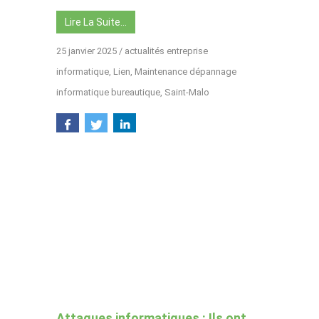
Lire La Suite…
25 janvier 2025
/
actualités entreprise
informatique
,
Lien
,
Maintenance dépannage
informatique bureautique
,
Saint-Malo
Attaques informatiques : Ils ont