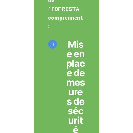
de
1FOPRESTA
comprennent
:
Mis
e en
plac
e de
mes
ure
s de
séc
urit
é