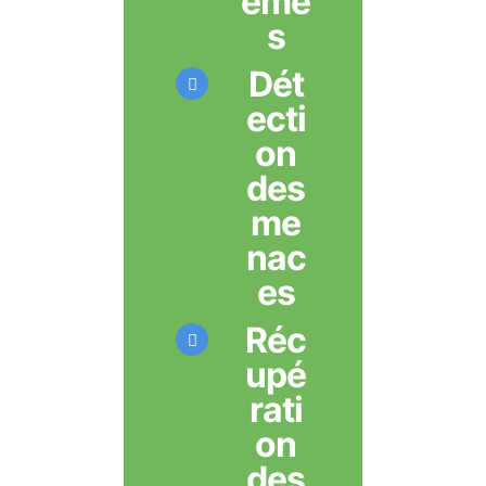
ème
s
Dét
ecti
on
des
me
nac
es
Réc
upé
rati
on
des