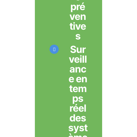
pré
ven
tive
s
Sur
veill
anc
e en
tem
ps
réel
des
syst